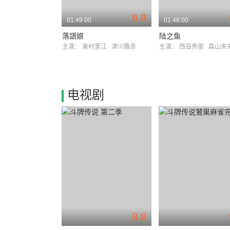
6.9
01:49:00
01:48:00
落語娘
陆之鱼
主演：
美村里江
津川雅彦
主演：
西岛秀俊
森山未
电视剧
8.8