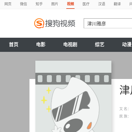
网页
微信
知乎
图片
视频
医疗
汉语
翻译
首页
电影
电视剧
综艺
动漫
津
又 名：
民 族：