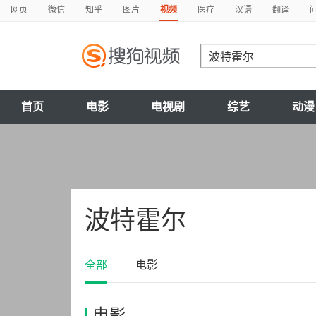
网页
微信
知乎
图片
视频
医疗
汉语
翻译
首页
电影
电视剧
综艺
动漫
波特霍尔
全部
电影
电影