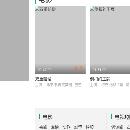
8.5
01:47:00
01:51:00
双重赔偿
倒扣的王牌
主演：
弗莱德·麦克莫瑞
芭芭拉·斯坦威克
主演：
柯克·道格拉斯
简·
电影
电视剧
喜剧
爱情
动作
恐怖
科幻
偶像剧