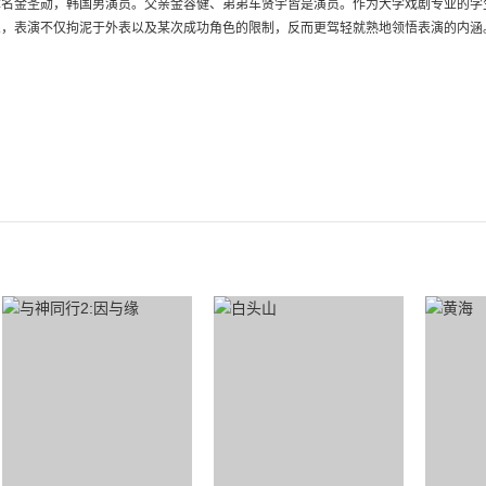
本名金圣勋，韩国男演员。父亲金容健、弟弟车贤宇皆是演员。作为大学戏剧专业的学
，表演不仅拘泥于外表以及某次成功角色的限制，反而更驾轻就熟地领悟表演的内涵。20