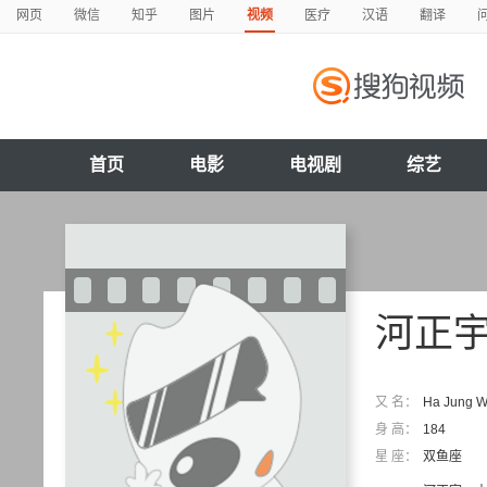
网页
微信
知乎
图片
视频
医疗
汉语
翻译
首页
电影
电视剧
综艺
河正
又 名：
Ha Jung 
身 高：
184
星 座：
双鱼座