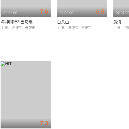
7.6
6.5
02:22:00
02:08:00
02:37:0
与神同行2:因与缘
白头山
黄海
主演：
河正宇
朱智勋
主演：
李秉宪
河正宇
主演：
河
7.3