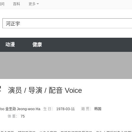
问问
百科
更多
动漫
健康
宇
演员 / 导演 / 配音 Voice
Woo 金圣勋 Jeong-woo Ha
生 日：
1978-03-11
籍 贯：
韩国
体 重：
75