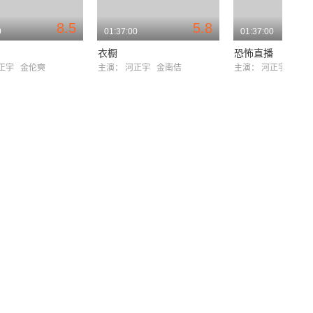
8.5
5.8
0
01:37:00
01:37:00
衣橱
恐怖直播
正宇
金伦奭
主演：
河正宇
金南佶
主演：
河正宇
李璟