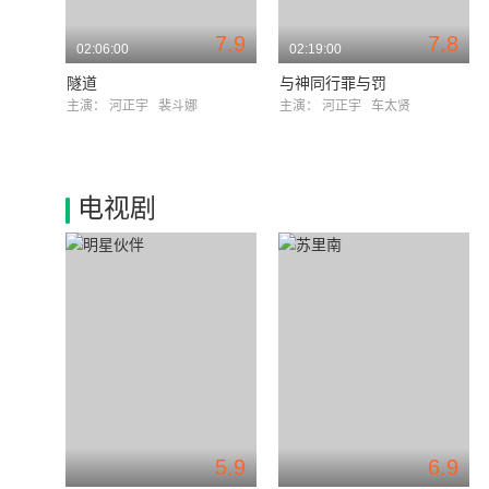
7.9
7.8
02:06:00
02:19:00
隧道
与神同行罪与罚
主演：
河正宇
裴斗娜
主演：
河正宇
车太贤
电视剧
5.9
6.9