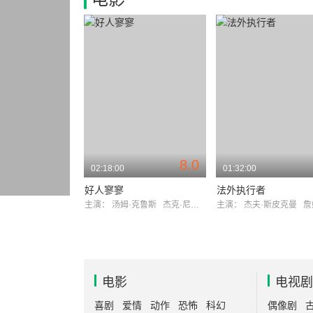
8.0
02:18:00
01:32:00
好人寥寥
法外执行者
主演：
汤姆·克鲁斯
杰克·尼科尔森
主演：
杰夫·斯皮克曼
詹姆
电影
电视剧
喜剧
爱情
动作
恐怖
科幻
偶像剧