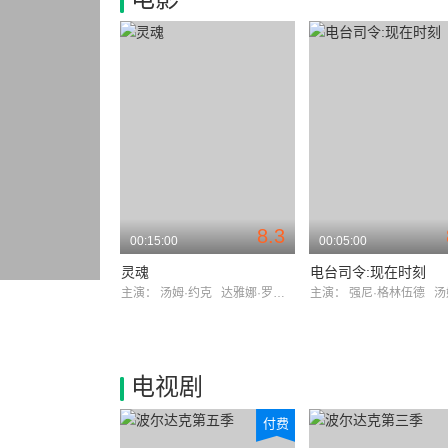
8.3
00:15:00
00:05:00
灵魂
电台司令:现在时刻
主演：
汤姆·约克
达雅娜·罗西奥内
主演：
强尼·格林伍德
汤姆
电视剧
付费