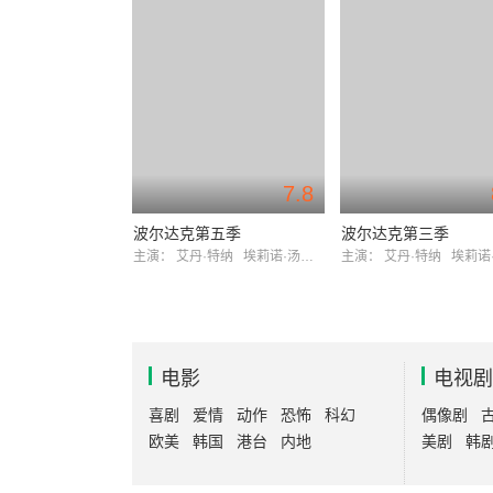
7.8
波尔达克第五季
波尔达克第三季
主演：
艾丹·特纳
埃莉诺·汤姆林森
主演：
艾丹·特纳
埃莉诺·汤
电影
电视剧
喜剧
爱情
动作
恐怖
科幻
偶像剧
欧美
韩国
港台
内地
美剧
韩