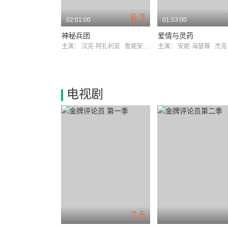
6.3
02:01:00
01:53:00
神秘兵团
爱情与灵药
主演：
汉克·阿扎利亚
詹妮安·加罗法洛
主演：
安妮·海瑟薇
杰克·吉
电视剧
7.5