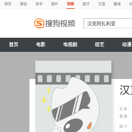
网页
微信
知乎
图片
视频
医疗
汉语
翻译
首页
电影
电视剧
综艺
动漫
汉
又 名：
星 座：
简 介：