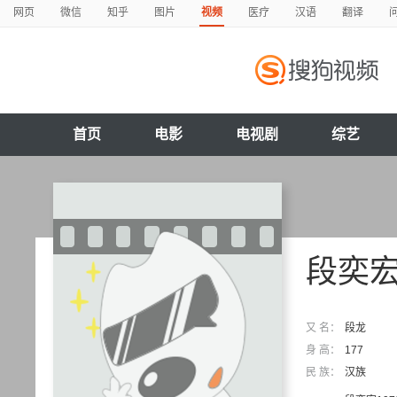
网页
微信
知乎
图片
视频
医疗
汉语
翻译
首页
电影
电视剧
综艺
段奕
又 名：
段龙
身 高：
177
民 族：
汉族