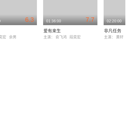
6.3
7.7
0
01:36:00
02:20:00
爱有来生
非凡任务
奕宏
余男
主演：
俞飞鸿
段奕宏
主演：
黄轩
段奕