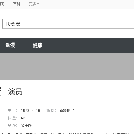
问问
百科
更多
动漫
健康
宏
演员
生 日：
1973-05-16
籍 贯：
新疆伊宁
体 重：
63
星 座：
金牛座