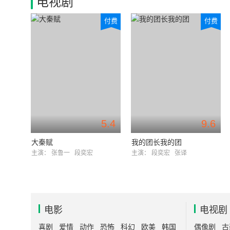
电视剧
付费
付费
5.4
9.6
大秦赋
我的团长我的团
主演：
张鲁一
段奕宏
主演：
段奕宏
张译
电影
电视剧
喜剧
爱情
动作
恐怖
科幻
欧美
韩国
偶像剧
古