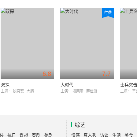
付费
6.8
7.7
双探
大时代
士兵突
主演：
段奕宏
大鹏
主演：
段奕宏
薛佳凝
主演：
王
综艺
装
抗日
谍战
泰剧
美剧
情感
真人秀
访谈
生活
美食