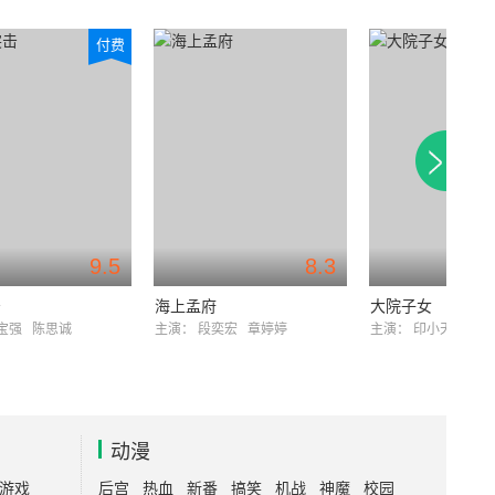
付费
9.5
8.3
击
海上孟府
大院子女
宝强
陈思诚
主演：
段奕宏
章婷婷
主演：
印小天
段奕
动漫
游戏
后宫
热血
新番
搞笑
机战
神魔
校园