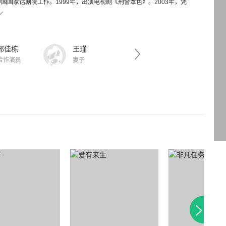
中国国家话剧院工作。1999年，出演电视剧《刑警本色》。2003年，凭
邢佳栋
王瑾
左小青
合作演员
妻子
绯闻