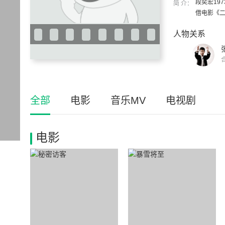
段奕宏19
简 介：
借电影《二
人物关系
全部
电影
音乐MV
电视剧
电影