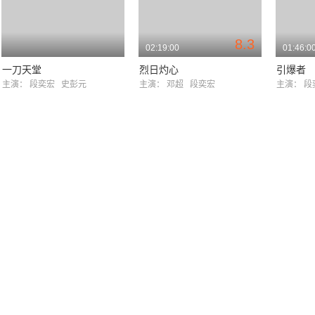
8.3
02:19:00
01:46:0
一刀天堂
烈日灼心
引爆者
主演：
段奕宏
史彭元
主演：
邓超
段奕宏
主演：
段