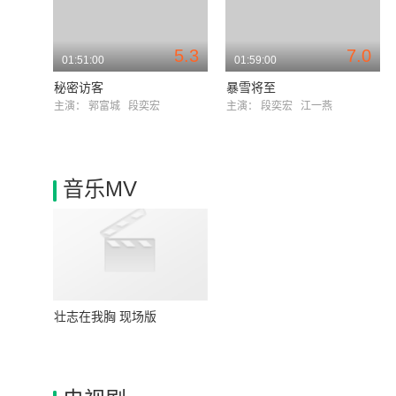
5.3
7.0
01:51:00
01:59:00
秘密访客
暴雪将至
主演：
郭富城
段奕宏
主演：
段奕宏
江一燕
音乐MV
壮志在我胸 现场版