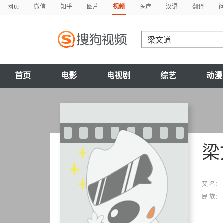
网页
微信
知乎
图片
视频
医疗
汉语
翻译
首页
电影
电视剧
综艺
动漫
梁
又 名：
民 族：