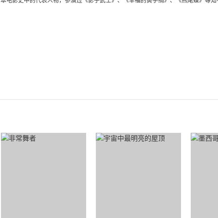
本电影史中的代表人物，参演过《影子武士》、《幸福的黄手绢》、《燕尾蝶》等知名电