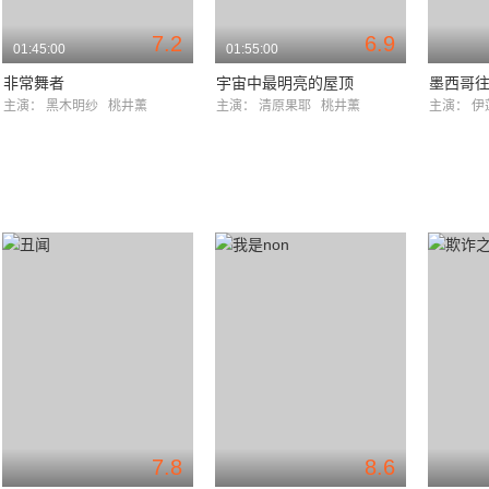
7.2
6.9
01:45:00
01:55:00
非常舞者
宇宙中最明亮的屋顶
墨西哥
主演：
黑木明纱
桃井薰
主演：
清原果耶
桃井薰
主演：
伊
7.8
8.6