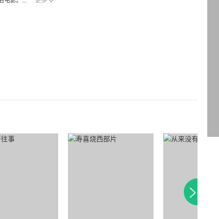
影。...
更多