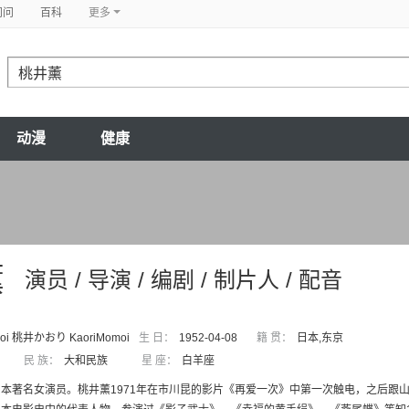
问问
百科
更多
动漫
健康
薰
演员 / 导演 / 编剧 / 制片人 / 配音
moi 桃井かおり KaoriMomoi
生 日：
1952-04-08
籍 贯：
日本,东京
民 族：
大和民族
星 座：
白羊座
本著名女演员。桃井薰1971年在市川昆的影片《再爱一次》中第一次触电，之后跟