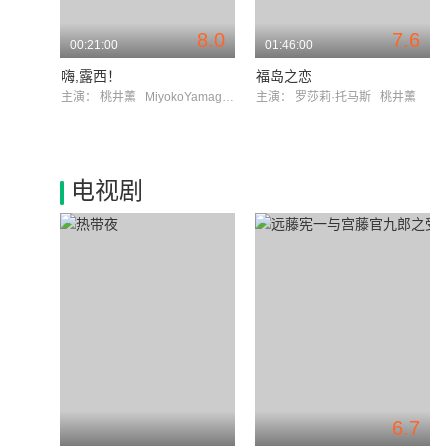
8.0
7.6
00:21:00
01:46:00
嗨,露西！
福岛之恋
主演：
桃井薰
MiyokoYamaguchi
主演：
罗莎莉·托马斯
桃井薰
电视剧
6.7