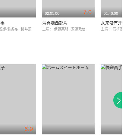
7.0
02:01:00
01:40:00
往事
寿喜烧西部片
从来没有开枪
莲娜·雅各布
桃井薰
主演：
伊藤英明
安藤政信
主演：
石桥莲司
岸
6.9