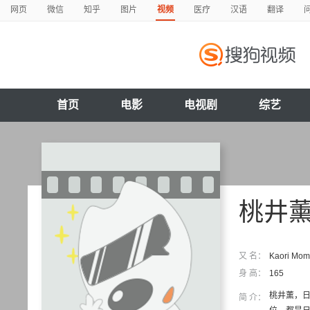
网页
微信
知乎
图片
视频
医疗
汉语
翻译
首页
电影
电视剧
综艺
桃井
又 名：
Kaori Mo
身 高：
165
桃井薰，日
简 介：