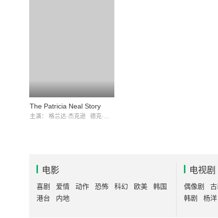
The Patricia Neal Story
主演：
格兰达·杰克逊
德克·博加德
电影
电视剧
喜剧
爱情
动作
恐怖
科幻
欧美
韩国
偶像剧
古
港台
内地
韩剧
杨洋