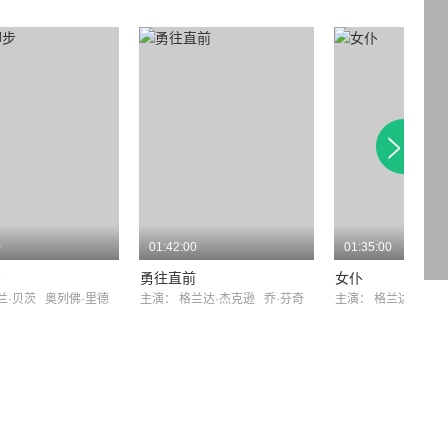
0
01:42:00
01:35:00
步
勇往直前
女仆
兰·贝茨
奥列佛·里德
主演：
格兰达·杰克逊
乔·芬奇
主演：
格兰达·杰克