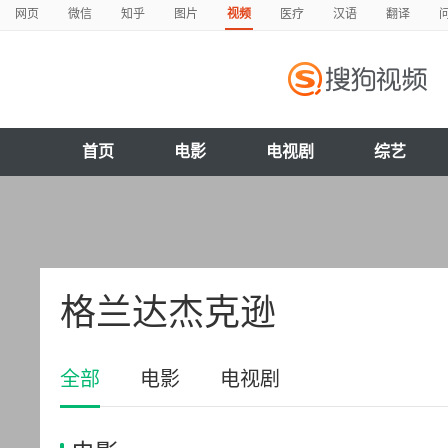
网页
微信
知乎
图片
视频
医疗
汉语
翻译
首页
电影
电视剧
综艺
格兰达杰克逊
全部
电影
电视剧