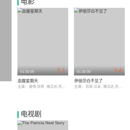
电影
7.1
7.4
01:50:00
01:30:00
血腥星期天
伊丽莎白不见了
主演：
彼得·芬奇
格兰达·杰克逊
主演：
苏菲·兰朵
格兰达·杰克逊
电视剧