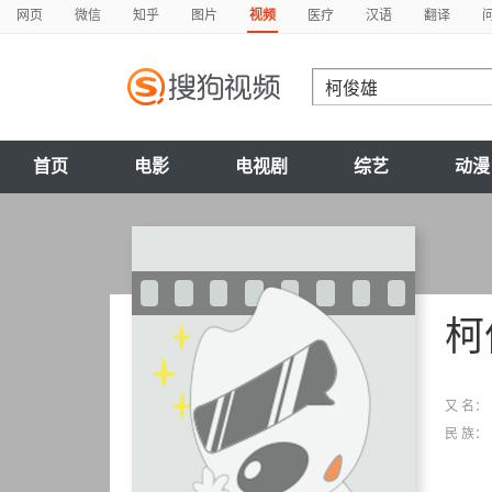
网页
微信
知乎
图片
视频
医疗
汉语
翻译
首页
电影
电视剧
综艺
动漫
柯
又 名：
民 族：