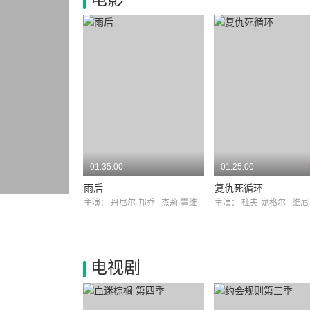
01:35:00
01:25:00
雨后
复仇死循环
主演：
丹尼尔·邦乔
杰莉·霍维
主演：
杜夫·龙格尔
维尼
电视剧