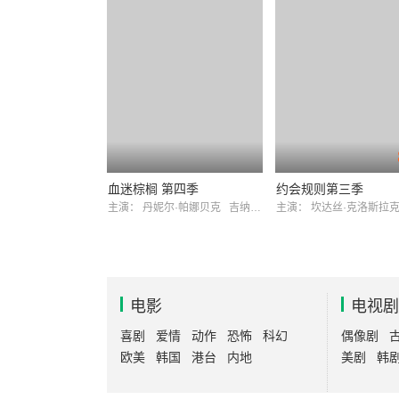
血迷棕榈 第四季
约会规则第三季
主演：
丹妮尔·帕娜贝克
吉纳维芙·安吉森
主演：
坎达丝·克洛斯拉
电影
电视剧
喜剧
爱情
动作
恐怖
科幻
偶像剧
欧美
韩国
港台
内地
美剧
韩