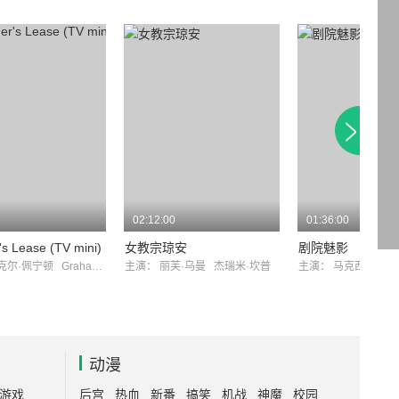
02:12:00
01:36:00
s Lease (TV mini)
女教宗琼安
剧院魅影
克尔·佩宁顿
Graham McGrath
主演：
丽芙·乌曼
杰瑞米·坎普
主演：
马克西米连·
动漫
游戏
后宫
热血
新番
搞笑
机战
神魔
校园