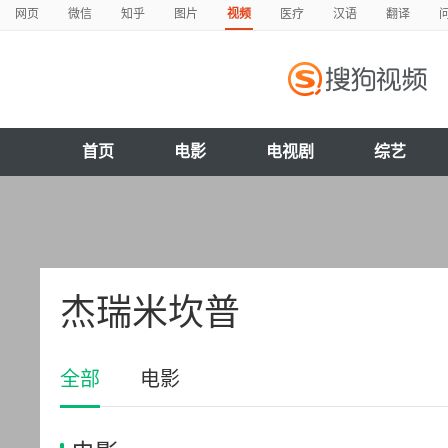
网页
微信
知乎
图片
视频
医疗
汉语
翻译
首页
电影
电视剧
综艺
杰瑞米坎普
全部
电影