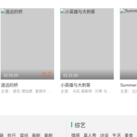
8.2
02:55:00
01:31:00
遥远的桥
小英雄与大刺客
Summer'
主演：
德克·博加德
爱德华·福克斯
主演：
马克·莱斯特
贝蒂·马斯登
主演：
迈
综艺
装
抗日
谍战
泰剧
美剧
情感
真人秀
访谈
生活
美食