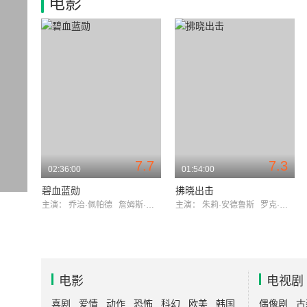
电影
7.7
7.3
02:36:00
01:54:00
碧血蓝勋
拂晓出击
主演：
乔治·佩帕德
詹姆斯·梅森
主演：
朱莉·安德鲁斯
罗克·赫德森
电影
电视剧
喜剧
爱情
动作
恐怖
科幻
欧美
韩国
偶像剧
古