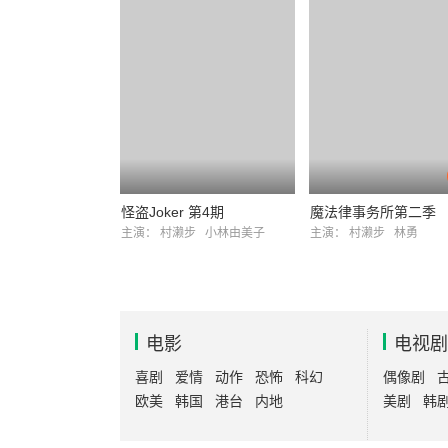
怪盗Joker 第4期
魔法律事务所第二季
主演：
村濑步
小林由美子
主演：
村濑步
林勇
电影
电视剧
喜剧
爱情
动作
恐怖
科幻
偶像剧
欧美
韩国
港台
内地
美剧
韩