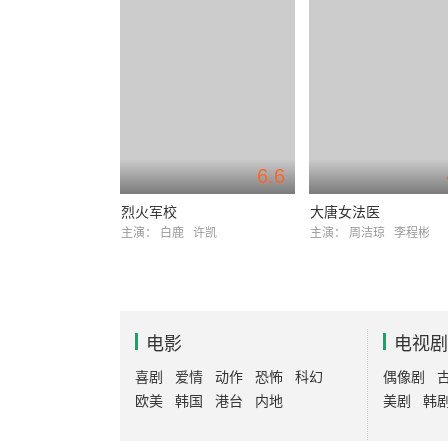
6.6
烈火军校
大唐女法医
主演：
白鹿
许凯
主演：
周洁琼
李程彬
电影
电视剧
喜剧
爱情
动作
恐怖
科幻
偶像剧
欧美
韩国
港台
内地
美剧
韩