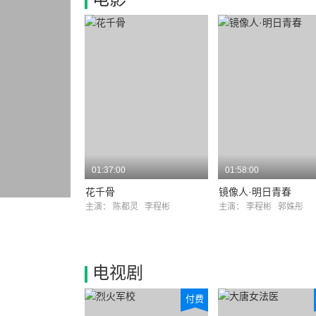
01:37:00
01:58:00
花千骨
镜像人·明日青春
主演：
陈都灵
李程彬
主演：
李程彬
郭姝彤
电视剧
付费