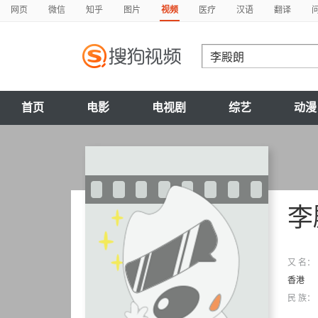
网页
微信
知乎
图片
视频
医疗
汉语
翻译
首页
电影
电视剧
综艺
动漫
李
又 名：
香港
民 族：