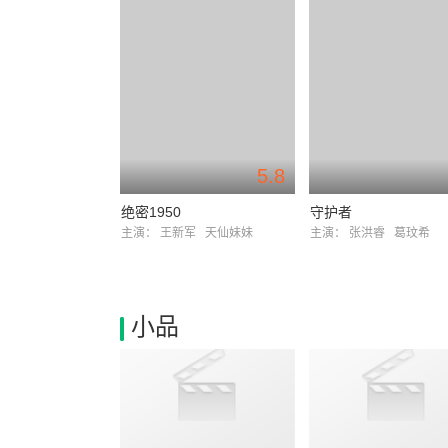
5.8
绝密1950
守护者
主演：
王新军
天仙妹妹
主演：
张洪睿
葛玟希
小品