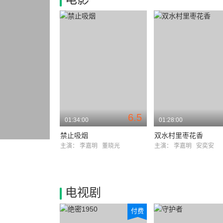
6.5
01:34:00
01:28:00
禁止吸烟
双水村里枣花香
主演：
李嘉明
董晓光
主演：
李嘉明
安奕安
电视剧
付费