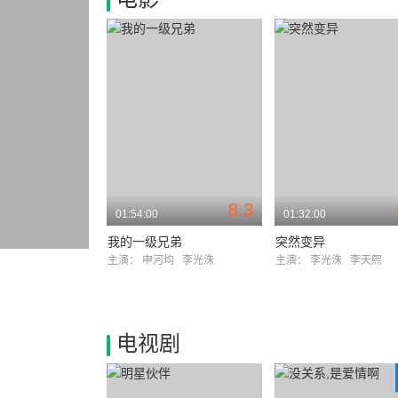
8.3
01:54:00
01:32:00
我的一级兄弟
突然变异
主演：
申河均
李光洙
主演：
李光洙
李天熙
电视剧