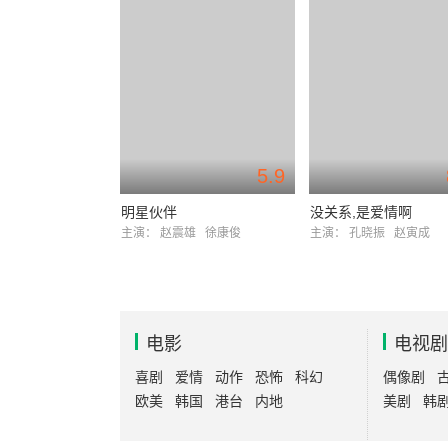
5.9
明星伙伴
没关系,是爱情啊
主演：
赵震雄
徐康俊
主演：
孔晓振
赵寅成
电影
电视剧
喜剧
爱情
动作
恐怖
科幻
偶像剧
欧美
韩国
港台
内地
美剧
韩