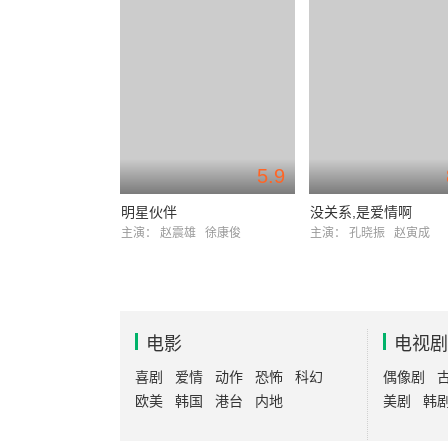
5.9
明星伙伴
没关系,是爱情啊
主演：
赵震雄
徐康俊
主演：
孔晓振
赵寅成
电影
电视剧
喜剧
爱情
动作
恐怖
科幻
偶像剧
欧美
韩国
港台
内地
美剧
韩