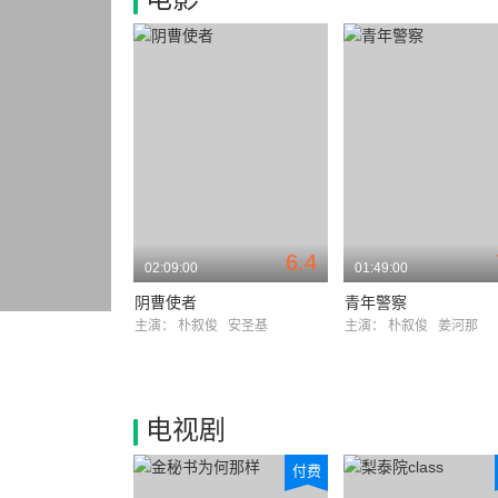
6.4
02:09:00
01:49:00
阴曹使者
青年警察
主演：
朴叙俊
安圣基
主演：
朴叙俊
姜河那
电视剧
付费