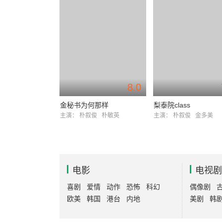
8.0
金秘书为何那样
梨泰院class
主演：
朴叙俊
朴敏英
主演：
朴叙俊
金多美
电影
电视剧
喜剧
爱情
动作
恐怖
科幻
偶像剧
欧美
韩国
港台
内地
美剧
韩