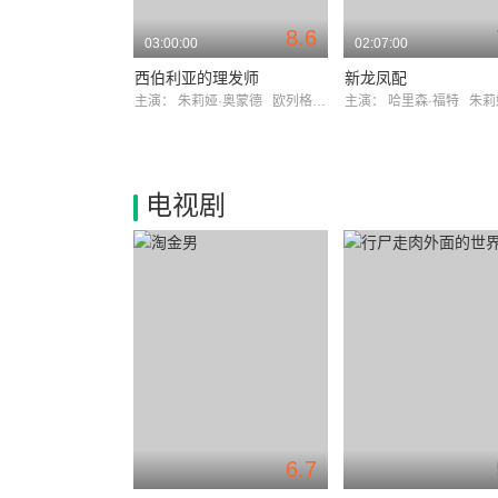
8.6
03:00:00
02:07:00
西伯利亚的理发师
新龙凤配
主演：
朱莉娅·奥蒙德
欧列格·缅希科夫
主演：
哈里森·福特
朱莉娅·
电视剧
6.7