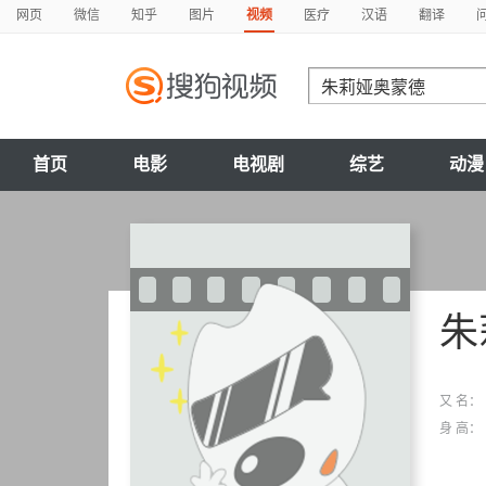
网页
微信
知乎
图片
视频
医疗
汉语
翻译
首页
电影
电视剧
综艺
动漫
朱
又 名：
身 高：