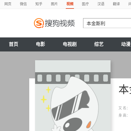
网页
微信
知乎
图片
视频
医疗
汉语
翻译
首页
电影
电视剧
综艺
动漫
本
又 名：
身 高：