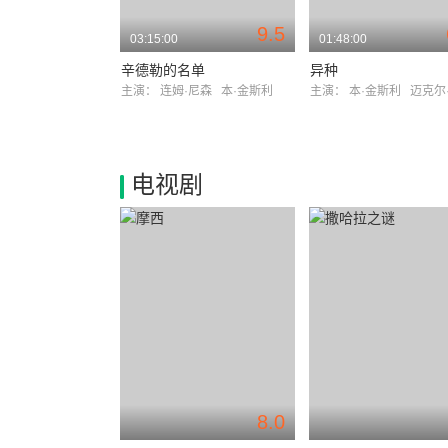
9.5
03:15:00
01:48:00
辛德勒的名单
异种
主演：
连姆·尼森
本·金斯利
主演：
本·金斯利
迈克尔·马
电视剧
8.0