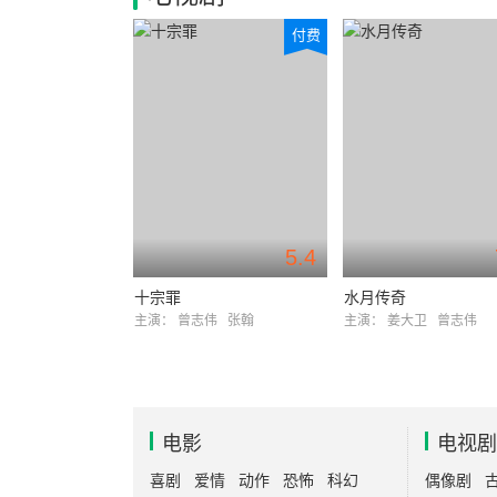
付费
5.4
十宗罪
水月传奇
主演：
曾志伟
张翰
主演：
姜大卫
曾志伟
电影
电视剧
喜剧
爱情
动作
恐怖
科幻
偶像剧