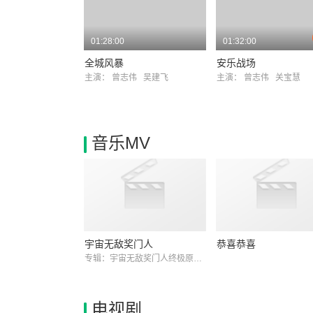
01:28:00
01:32:00
全城风暴
安乐战场
主演：
曾志伟
吴建飞
主演：
曾志伟
关宝慧
音乐MV
宇宙无敌奖门人
恭喜恭喜
专辑：宇宙无敌奖门人终极原声大碟
电视剧