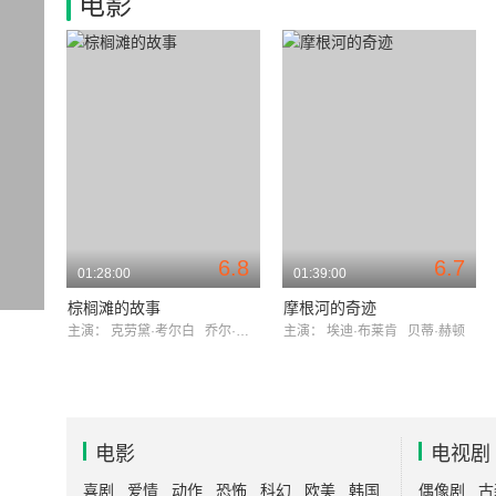
电影
6.8
6.7
01:28:00
01:39:00
棕榈滩的故事
摩根河的奇迹
主演：
克劳黛·考尔白
乔尔·麦克雷
主演：
埃迪·布莱肯
贝蒂·赫顿
电影
电视剧
喜剧
爱情
动作
恐怖
科幻
欧美
韩国
偶像剧
古