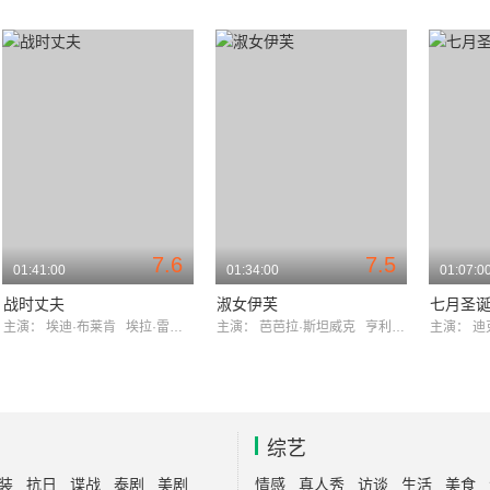
7.6
7.5
01:41:00
01:34:00
01:07:0
战时丈夫
淑女伊芙
七月圣
主演：
埃迪·布莱肯
埃拉·雷恩斯
主演：
芭芭拉·斯坦威克
亨利·方达
主演：
迪
综艺
装
抗日
谍战
泰剧
美剧
情感
真人秀
访谈
生活
美食