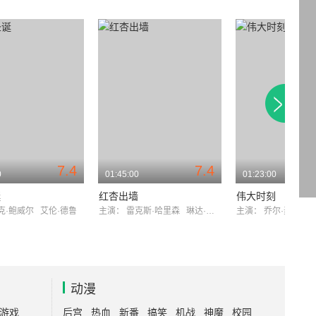
7.4
7.4
0
01:45:00
01:23:00
诞
红杏出墙
伟大时刻
克·鲍威尔
艾伦·德鲁
主演：
雷克斯·哈里森
琳达·达内尔
主演：
乔尔·麦克雷
动漫
游戏
后宫
热血
新番
搞笑
机战
神魔
校园