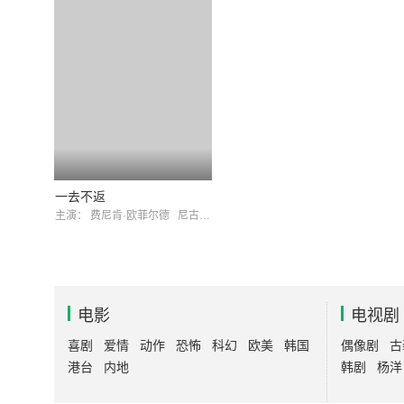
一去不返
主演：
费尼肯·欧菲尔德
尼古拉斯·迪佛休尔
电影
电视剧
喜剧
爱情
动作
恐怖
科幻
欧美
韩国
偶像剧
古
港台
内地
韩剧
杨洋