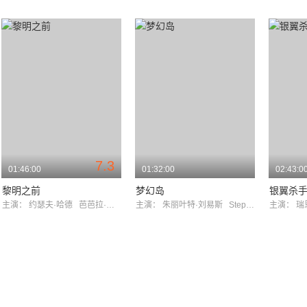
7.3
01:46:00
01:32:00
02:43:0
黎明之前
梦幻岛
银翼杀手2
主演：
约瑟夫·哈德
芭芭拉·苏科瓦
主演：
朱丽叶特·刘易斯
StephenMcHattie
主演：
瑞