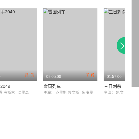
8.3
7.6
0
02:05:00
01:57:00
049
雪国列车
三日刺杀
恩·高斯林
哈里森·福特
主演：
克里斯·埃文斯
宋康昊
主演：
凯文·科斯特