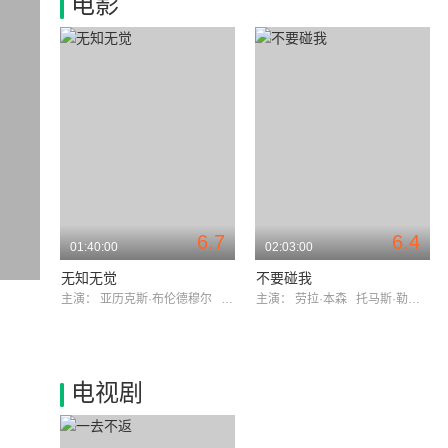
电影
6.7
6.4
01:40:00
02:03:00
无知无觉
不要碰我
主演：
亚历克斯·布伦德穆尔
托马斯·勒马尔奎斯
主演：
劳拉·本森
托马斯·勒马尔奎斯
电视剧