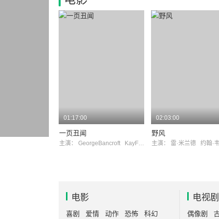
01:17:00
02:03:00
一页丑闻
野风
主演：
GeorgeBancroft
KayFrancis
主演：
雷·米兰德
约翰·
电影
电视剧
喜剧
爱情
动作
恐怖
科幻
偶像剧