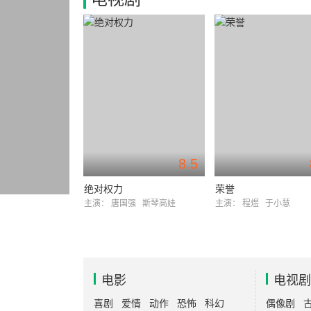
8.5
绝对权力
荣誉
主演：
唐国强
斯琴高娃
主演：
程煜
于小慧
电影
电视剧
喜剧
爱情
动作
恐怖
科幻
偶像剧