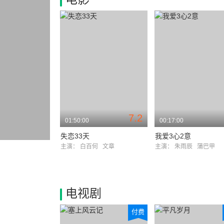
7.2
01:50:00
00:17:00
失恋33天
我爱3心2意
主演：
白百何
文章
主演：
朱雨辰
蒲巴甲
电视剧
付费