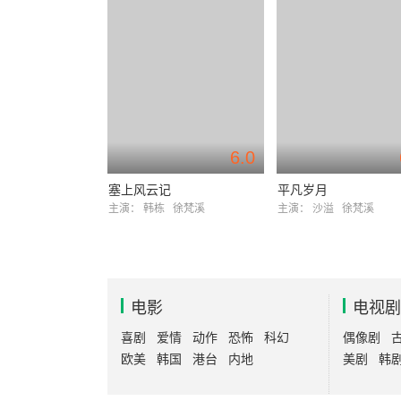
6.0
塞上风云记
平凡岁月
主演：
韩栋
徐梵溪
主演：
沙溢
徐梵溪
电影
电视剧
喜剧
爱情
动作
恐怖
科幻
偶像剧
欧美
韩国
港台
内地
美剧
韩