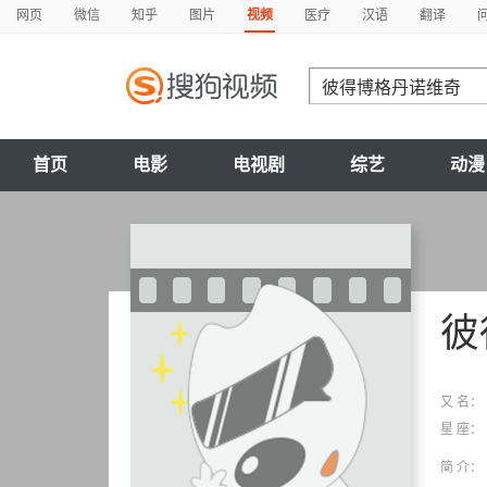
网页
微信
知乎
图片
视频
医疗
汉语
翻译
首页
电影
电视剧
综艺
动漫
彼
又 名：
星 座：
简 介：