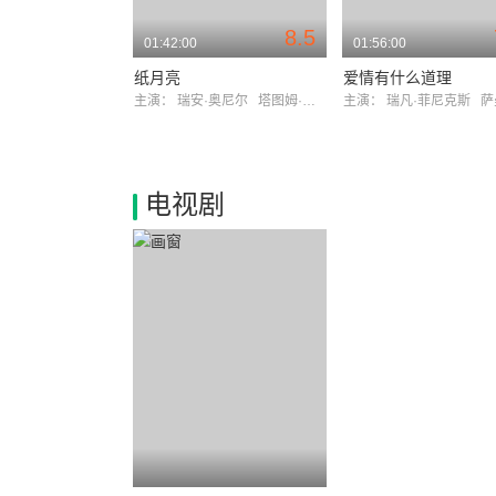
8.5
01:42:00
01:56:00
纸月亮
爱情有什么道理
主演：
瑞安·奥尼尔
塔图姆·奥尼尔
主演：
瑞凡·菲尼克斯
萨曼
电视剧