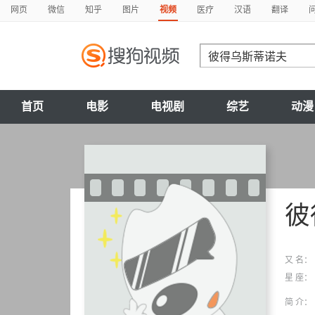
网页
微信
知乎
图片
视频
医疗
汉语
翻译
首页
电影
电视剧
综艺
动漫
彼
又 名：
星 座：
简 介：