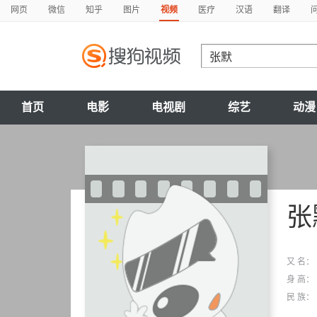
网页
微信
知乎
图片
视频
医疗
汉语
翻译
首页
电影
电视剧
综艺
动漫
张
又 名：
身 高：
民 族：