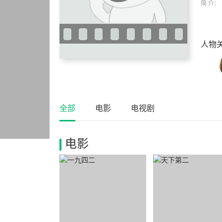
简 介：
人物
全部
电影
电视剧
电影