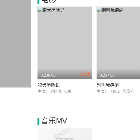
8.0
01:38:00
01:37:00
狼犬历险记
别叫我疤瘌
主演：
刘韫涛
石荣
主演：
李保田
张安利
音乐MV