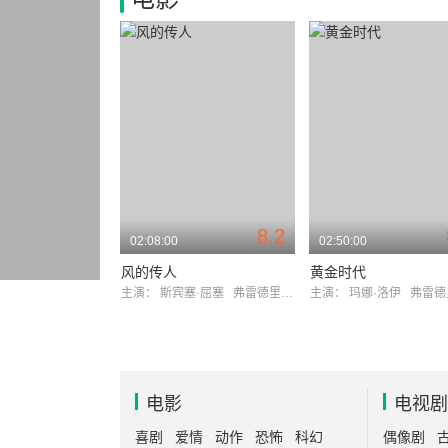
8.2
02:08:00
02:50:00
风的传人
黄金时代
主演：
斯宾塞·屈塞
弗雷德里克·马奇
主演：
玛娜·洛伊
弗雷德里克
电影
电视剧
喜剧
爱情
动作
恐怖
科幻
偶像剧