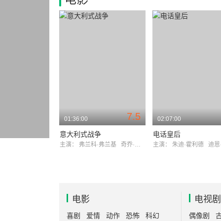
7.5
01:36:00
02:07:00
意大利式战争
电话皇后
主演：
弗兰科·弗兰基
奇乔·因格拉西亚
主演：
朱迪·霍利德
迪恩
电影
电视剧
喜剧
爱情
动作
恐怖
科幻
偶像剧