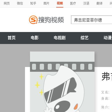
网页
微信
知乎
图片
视频
医疗
汉语
翻译
首页
电影
电视剧
综艺
动漫
弗
又 名：
身 高：
简 介：