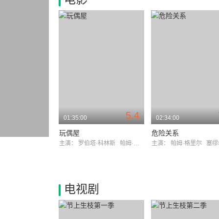
5.4
01:35:00
02:34:00
玩偶屋
危险关系
主演：
罗伯塔·科林斯
帕姆·格里尔
主演：
帕姆·格里尔
塞缪尔·
电视剧