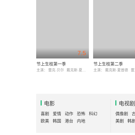
7.5
节上生枝第一季
节上生枝第二季
主演：
蕾克·贝尔
戴克斯·夏普德
主演：
戴克斯·夏普德
蕾克
电影
电视剧
喜剧
爱情
动作
恐怖
科幻
偶像剧
欧美
韩国
港台
内地
美剧
韩