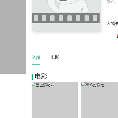
简 介：
人物
全部
电影
电影