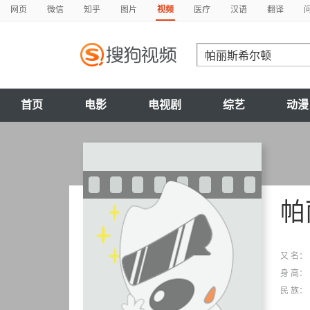
网页
微信
知乎
图片
视频
医疗
汉语
翻译
首页
电影
电视剧
综艺
动漫
帕
又 名：
身 高：
民 族：