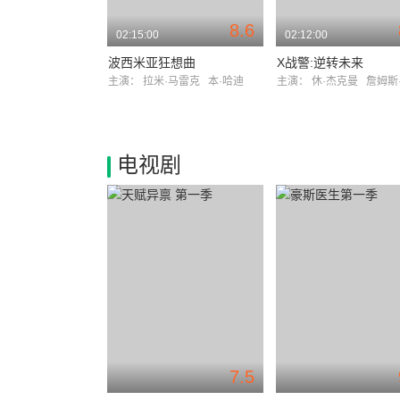
8.6
02:15:00
02:12:00
波西米亚狂想曲
X战警:逆转未来
主演：
拉米·马雷克
本·哈迪
主演：
休·杰克曼
詹姆斯·麦
电视剧
7.5