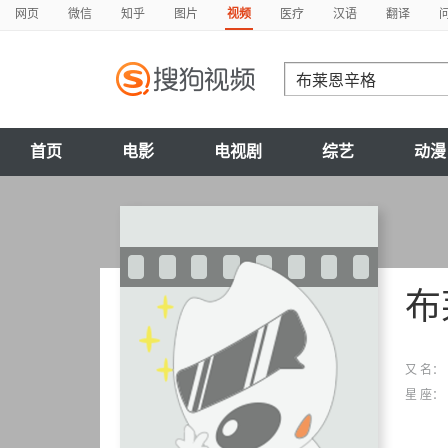
网页
微信
知乎
图片
视频
医疗
汉语
翻译
首页
电影
电视剧
综艺
动漫
布
又 名：
星 座：