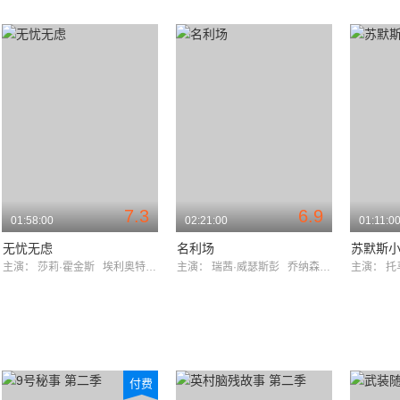
7.3
6.9
01:58:00
02:21:00
01:11:0
无忧无虑
名利场
苏默斯
主演：
莎莉·霍金斯
埃利奥特·考恩
主演：
瑞茜·威瑟斯彭
乔纳森·莱斯·梅耶斯
主演：
托
付费