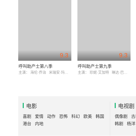
9.3
9.3
呼叫助产士第八季
呼叫助产士第九季
主演：
海伦·乔治
米瑞安·玛格莱斯
主演：
珍妮·艾加特
琳达·巴塞特
电影
电视剧
喜剧
爱情
动作
恐怖
科幻
欧美
韩国
偶像剧
古
港台
内地
韩剧
杨洋