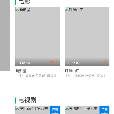
电影
6.3
7.4
01:55:00
01:45:00
畸形屋
呼啸山庄
主演：
马克斯·艾恩斯
斯蒂芬妮·马蒂尼
主演：
朱丽叶·比诺什
拉尔夫·费因斯
电视剧
付费
付费