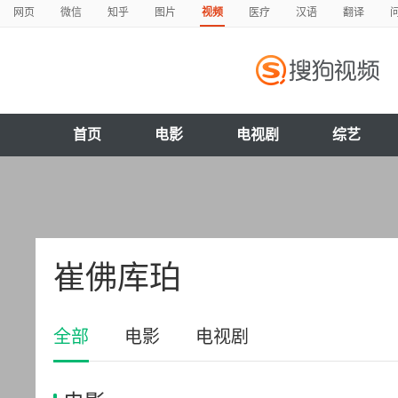
网页
微信
知乎
图片
视频
医疗
汉语
翻译
首页
电影
电视剧
综艺
崔佛库珀
全部
电影
电视剧