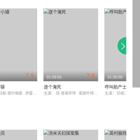
7.9
7.6
0
01:58:00
01:30:00
小镇
逐个淹死
呼叫助产士2018
马斯·图尔格斯
伊雷纽什·乔普
主演：
琼·普莱怀特
茱丽叶特·斯蒂文森
主演：
珍妮·艾加特