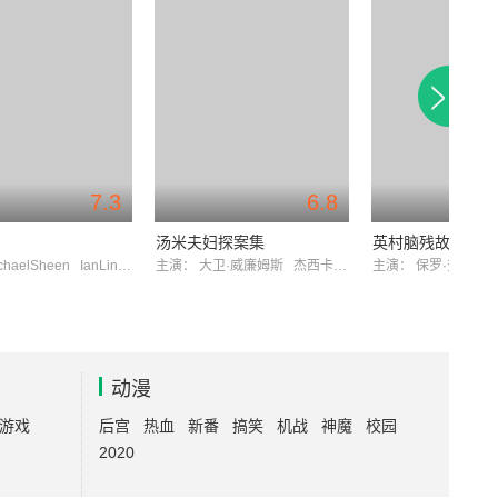
7.3
6.8
员
汤米夫妇探案集
英村脑残故事第一
chaelSheen
IanLindsay
主演：
大卫·威廉姆斯
杰西卡·雷恩
主演：
保罗·查希迪
动漫
游戏
后宫
热血
新番
搞笑
机战
神魔
校园
2020