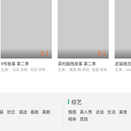
9.1
9.1
9号秘事 第二季
英村脑残故事 第二季
武装随
主演：
马克·本顿
杰克·怀特霍尔
主演：
黛西·梅·库珀
查理·库珀
主演：
Mi
综艺
装
抗日
谍战
泰剧
美剧
情感
真人秀
访谈
生活
美食
相亲
竞技