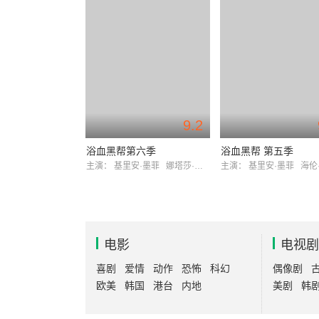
9.2
浴血黑帮第六季
浴血黑帮 第五季
主演：
基里安·墨菲
娜塔莎·奥基弗
主演：
基里安·墨菲
海伦·麦
电影
电视剧
喜剧
爱情
动作
恐怖
科幻
偶像剧
欧美
韩国
港台
内地
美剧
韩