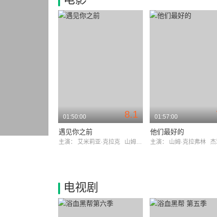
8.1
01:50:00
01:57:00
遇见你之前
他们最好的
主演：
艾米莉亚·克拉克
山姆·克拉弗林
主演：
山姆·克拉弗林
杰玛·
电视剧