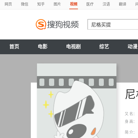
网页
微信
知乎
图片
视频
医疗
汉语
翻译
首页
电影
电视剧
综艺
动漫
尼
又 名：
身 高：
简 介：