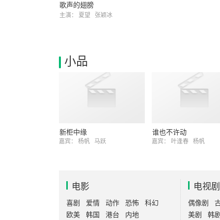
歌声的翅膀
主演：
夏望
张颖冰
小品
新柜中缘
谁也不许动
嘉宾：
杨帆
马跃
嘉宾：
叶逢春
杨帆
电影
电视剧
喜剧
爱情
动作
恐怖
科幻
偶像剧
欧美
韩国
港台
内地
美剧
韩