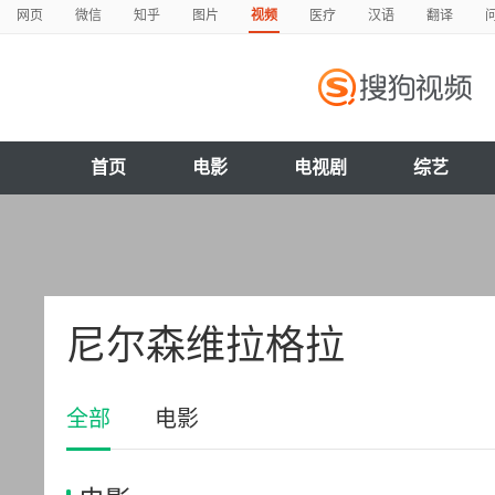
网页
微信
知乎
图片
视频
医疗
汉语
翻译
首页
电影
电视剧
综艺
尼尔森维拉格拉
全部
电影