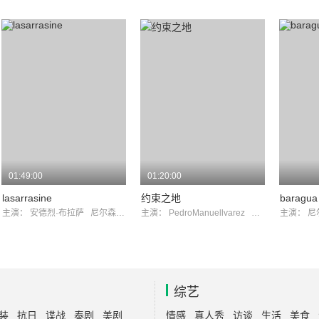
01:49:00
01:20:00
lasarrasine
约束之地
baragua
主演：
安德烈·布拉萨
尼尔森·维拉格拉
主演：
PedroManuellvarez
CarmenBueno
主演：
尼
综艺
装
抗日
谍战
泰剧
美剧
情感
真人秀
访谈
生活
美食