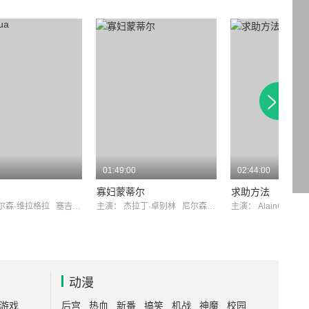
01:49:00
02:44:00
寡妇蒙蒂尔
求助方法
尔森·维拉格拉
塞吉欧·柯瑞里
主演：
杰拉丁·卓别林
尼尔森·维拉格拉
主演：
AlainCUNY
动漫
游戏
后宫
热血
新番
搞笑
机战
神魔
校园