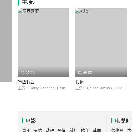
电影
02:07:00
01:48:00
塞西莉亚
礼物
主演：
DaisyGranados
EslindaNúez
主演：
DelfinaGuzmán
JulioJung
电影
电视剧
喜剧
爱情
动作
恐怖
科幻
欧美
韩国
偶像剧
古