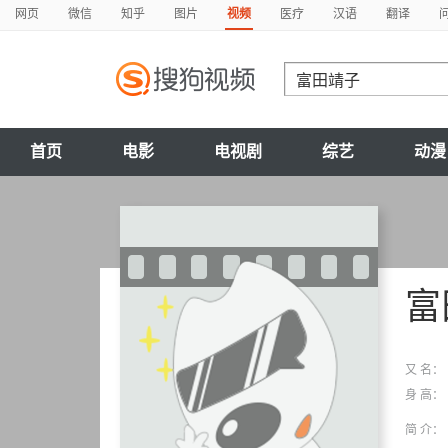
网页
微信
知乎
图片
视频
医疗
汉语
翻译
首页
电影
电视剧
综艺
动漫
富
又 名：
身 高：
简 介：