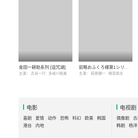
金田一耕助系列 [诅咒湖]
前略おふくろ様第1シリーズ
主演：
古谷一行
多岐川裕美
主演：
萩原健一
梅宮辰夫
电影
电视剧
喜剧
爱情
动作
恐怖
科幻
欧美
韩国
偶像剧
古
港台
内地
韩剧
杨洋