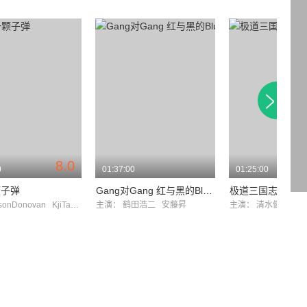
8.0
0
01:37:00
01:25:00
颗子弹
Gang对Gang 红与黑的Blues
sonDonovan
KjiTamaki
主演：
鹤田浩二
安藤昇
主演：
清水健太郎