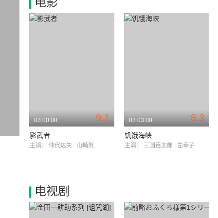
电影
9.1
8.3
03:00:00
03:03:00
影武者
饥饿海峡
主演：
仲代达矢
山崎努
主演：
三国连太郎
左幸子
电视剧