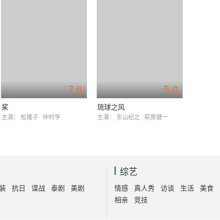
7.6
5.0
桨
琉球之风
主演：
松隆子
仲村亨
主演：
东山纪之
萩原健一
综艺
装
抗日
谍战
泰剧
美剧
情感
真人秀
访谈
生活
美食
相亲
竞技