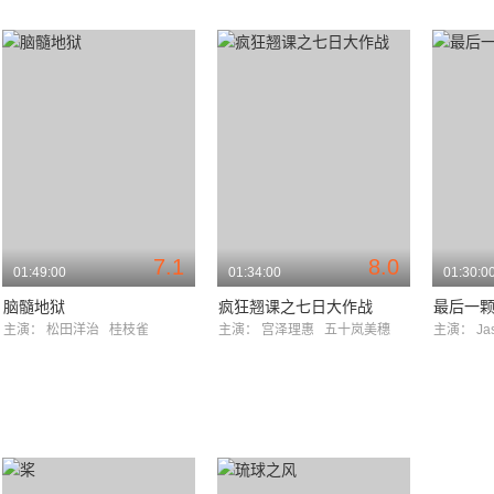
7.1
8.0
01:49:00
01:34:00
01:30:0
脑髓地狱
疯狂翘课之七日大作战
最后一
主演：
松田洋治
桂枝雀
主演：
宫泽理惠
五十岚美穗
主演：
Ja