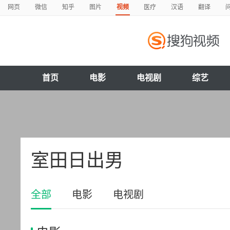
网页
微信
知乎
图片
视频
医疗
汉语
翻译
首页
电影
电视剧
综艺
室田日出男
全部
电影
电视剧