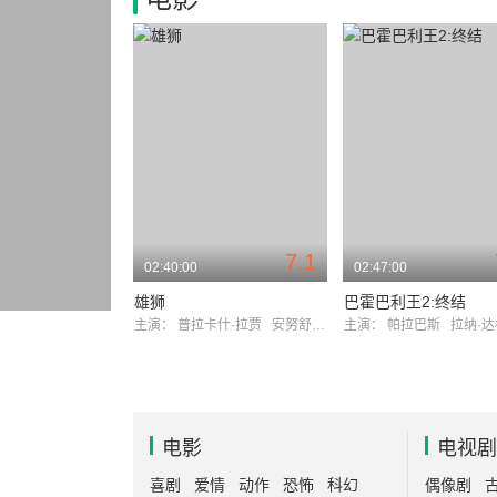
7.1
02:40:00
02:47:00
雄狮
巴霍巴利王2:终结
主演：
普拉卡什·拉贾
安努舒卡·谢蒂
主演：
帕拉巴斯
拉纳·达
电影
电视剧
喜剧
爱情
动作
恐怖
科幻
偶像剧