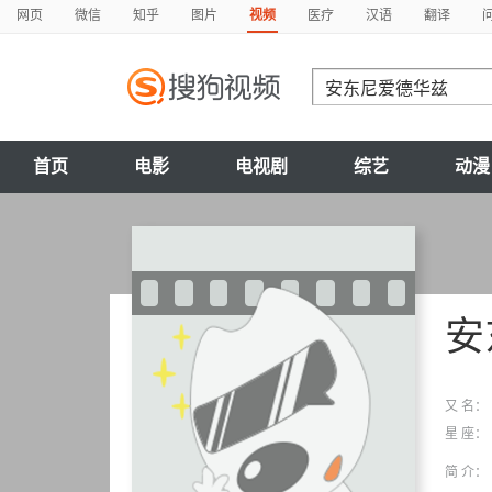
网页
微信
知乎
图片
视频
医疗
汉语
翻译
首页
电影
电视剧
综艺
动漫
安
又 名：
星 座：
简 介：