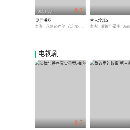
6.1
01:31:00
灵异拼图
禁入坟场2
主演：
朱丽安·摩尔
安东尼·爱德华兹
主演：
爱德华·福隆
Darlanne 
电视剧
8.7