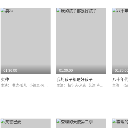
01:36:00
01:30:00
01:35:0
卖种
我的孩子都是好孩子
八十年
主演：
琳达·珀儿
小德思·阿纳兹
主演：
拉尔夫·米克
艾达·卢皮诺
主演：
杰