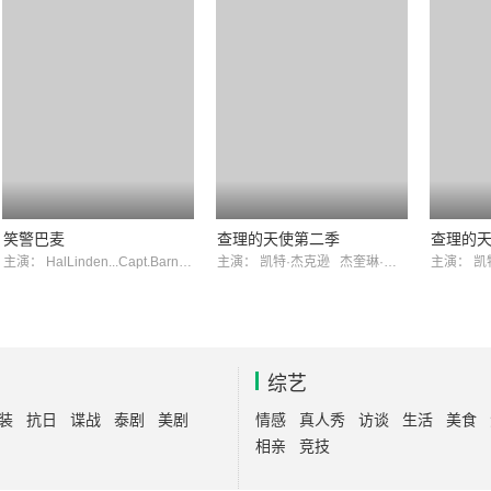
笑警巴麦
查理的天使第二季
查理的
主演：
HalLinden...Capt.BarneyMiller
主演：
MaxGail...Det.Stan'Wojo'Wojciehowicz
凯特·杰克逊
杰奎琳·史密斯
主演：
凯
综艺
装
抗日
谍战
泰剧
美剧
情感
真人秀
访谈
生活
美食
相亲
竞技