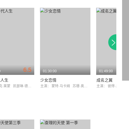
6.5
0
01:30:00
01:49:00
代人生
少女恋情
成名之翼
克·莱蒙
凯瑟琳·德纳芙
主演：
蒙特·马卡姆
苏珊·奥利维尔
主演：
彼得·奥图尔