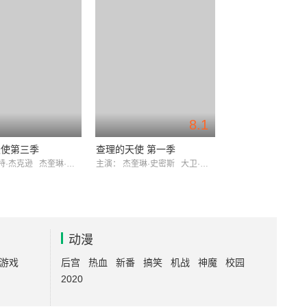
8.1
天使第三季
查理的天使 第一季
特·杰克逊
杰奎琳·史密斯
主演：
杰奎琳·史密斯
大卫·道耶
动漫
游戏
后宫
热血
新番
搞笑
机战
神魔
校园
2020