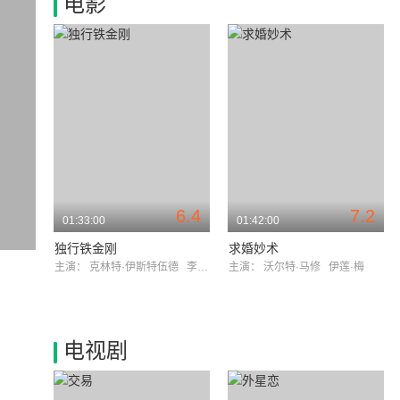
电影
6.4
7.2
01:33:00
01:42:00
独行铁金刚
求婚妙术
主演：
克林特·伊斯特伍德
李·科布
主演：
沃尔特·马修
伊莲·梅
电视剧