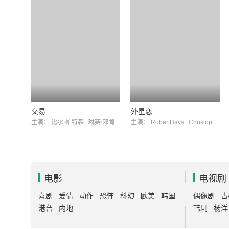
交易
外星恋
主演：
比尔·帕特森
琳赛·邓肯
主演：
RobertHays
ChristopherDanielBarnes
电影
电视剧
喜剧
爱情
动作
恐怖
科幻
欧美
韩国
偶像剧
古
港台
内地
韩剧
杨洋