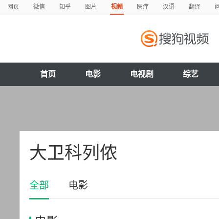
网页
微信
知乎
图片
视频
医疗
汉语
翻译
首页
电影
电视剧
综艺
大卫科列侬
全部
电影