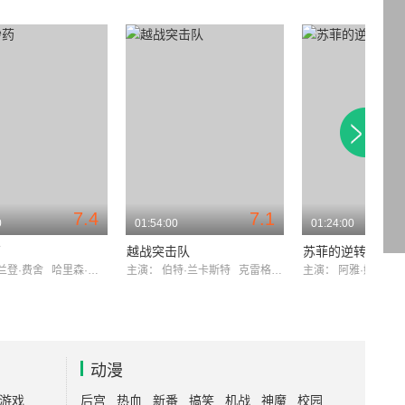
7.4
7.1
0
01:54:00
01:24:00
药
越战突击队
苏菲的逆转
兰登·费舍
哈里森·福特
主演：
伯特·兰卡斯特
克雷格·沃森
主演：
阿雅·娜奥米
动漫
游戏
后宫
热血
新番
搞笑
机战
神魔
校园