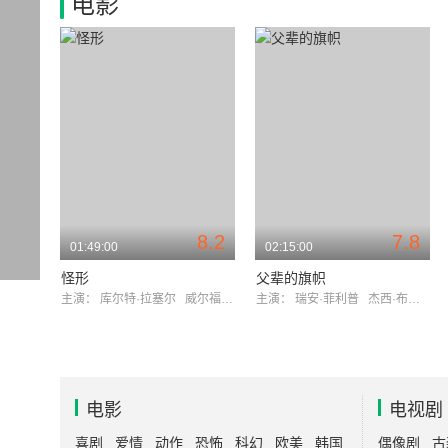
电影
8.2
7.8
01:49:00
02:15:00
怪形
父辈的旗帜
主演：
库尔特·拉塞尔
威尔福德·布利姆雷
主演：
瑞安·菲利普
杰西·布拉德福特
电影
电视剧
喜剧
爱情
动作
恐怖
科幻
欧美
韩国
偶像剧
古