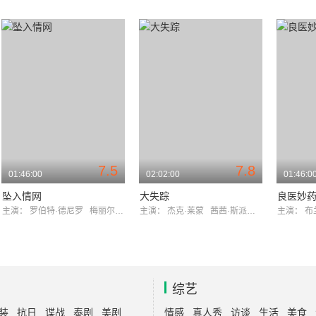
7.5
7.8
01:46:00
02:02:00
01:46:0
坠入情网
大失踪
良医妙
主演：
罗伯特·德尼罗
梅丽尔·斯特里普
主演：
杰克·莱蒙
茜茜·斯派塞克
主演：
布
综艺
装
抗日
谍战
泰剧
美剧
情感
真人秀
访谈
生活
美食