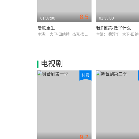
8.5
01:37:00
01:35:00
曼联重生
我们假期做了什么
主演：
大卫·田纳特
杰克·奥康奈尔
主演：
裴淳华
大卫·田
电视剧
付费
9.2