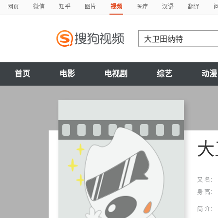
网页
微信
知乎
图片
视频
医疗
汉语
翻译
首页
电影
电视剧
综艺
动漫
大
又 名：
身 高：
简 介：