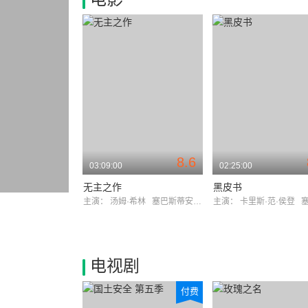
8.6
03:09:00
02:25:00
无主之作
黑皮书
主演：
汤姆·希林
塞巴斯蒂安·科赫
主演：
卡里斯·范·侯登
塞巴斯
电视剧
付费