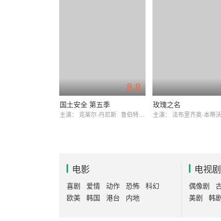
8.8
国土安全 第五季
玫瑰之名
主演：
克莱尔·丹尼斯
鲁伯特·弗兰德
主演：
法布里齐奥·本蒂沃
电影
电视剧
喜剧
爱情
动作
恐怖
科幻
偶像剧
欧美
韩国
港台
内地
美剧
韩